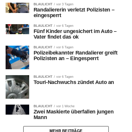
BLAULICHT
vor 3 Tagen
Randaliererin verletzt Polizisten –
eingesperrt
BLAULICHT
vor 6 Tagen
Fünf Kinder ungesichert im Auto –
Vater findet das ok
BLAULICHT
vor 6 Tagen
Polizeibekannter Randalierer greift
Polizisten an – Eingesperrt
BLAULICHT
vor 6 Tagen
Touri-Nachwuchs zündet Auto an
BLAULICHT
vor 1 Woche
Zwei Maskierte überfallen jungen
Mann
MEHR BEITRÄGE