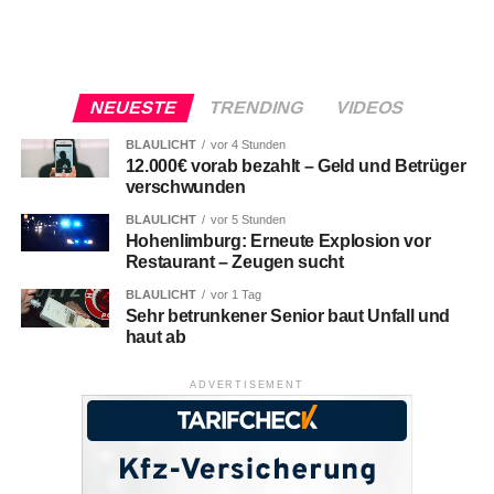
NEUESTE
TRENDING
VIDEOS
BLAULICHT
vor 4 Stunden
12.000€ vorab bezahlt – Geld und Betrüger
verschwunden
BLAULICHT
vor 5 Stunden
Hohenlimburg: Erneute Explosion vor
Restaurant – Zeugen sucht
BLAULICHT
vor 1 Tag
Sehr betrunkener Senior baut Unfall und
haut ab
ADVERTISEMENT