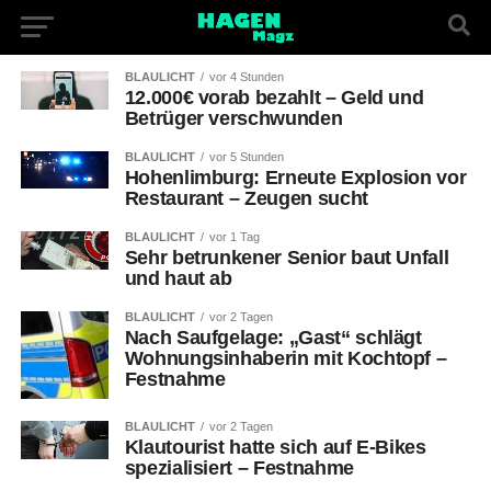
BLAULICHT
vor 4 Stunden
12.000€ vorab bezahlt – Geld und
Betrüger verschwunden
BLAULICHT
vor 5 Stunden
Hohenlimburg: Erneute Explosion vor
Restaurant – Zeugen sucht
BLAULICHT
vor 1 Tag
Sehr betrunkener Senior baut Unfall
und haut ab
BLAULICHT
vor 2 Tagen
Nach Saufgelage: „Gast“ schlägt
Wohnungsinhaberin mit Kochtopf –
Festnahme
BLAULICHT
vor 2 Tagen
Klautourist hatte sich auf E-Bikes
spezialisiert – Festnahme