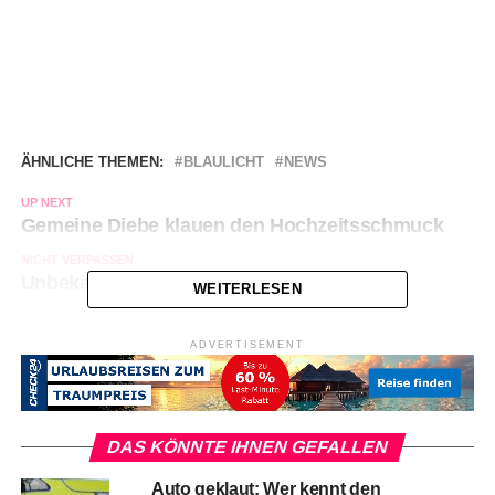
ÄHNLICHE THEMEN:
BLAULICHT
NEWS
UP NEXT
Gemeine Diebe klauen den Hochzeitsschmuck
NICHT VERPASSEN
Unbekannte laufen über Streifenwagen
WEITERLESEN
ADVERTISEMENT
DAS KÖNNTE IHNEN GEFALLEN
Auto geklaut: Wer kennt den