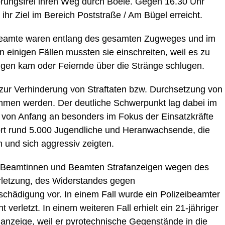
ungsfrei ihren Weg durch Boele. Gegen 16.30 Uhr
hr Ziel im Bereich Poststraße / Am Bügel erreicht.
-beamte waren entlang des gesamten Zugweges und im
n einigen Fällen mussten sie einschreiten, weil es zu
ngen kam oder Feiernde über die Stränge schlugen.
zur Verhinderung von Straftaten bzw. Durchsetzung von
men werden. Der deutliche Schwerpunkt lag dabei im
 von Anfang an besonders im Fokus der Einsatzkräfte
dort rund 5.000 Jugendliche und Heranwachsende, die
en und sich aggressiv zeigten.
ie Beamtinnen und Beamten Strafanzeigen wegen des
rletzung, des Widerstandes gegen
hädigung vor. In einem Fall wurde ein Polizeibeamter
 verletzt. In einem weiteren Fall erhielt ein 21-jähriger
nzeige, weil er pyrotechnische Gegenstände in die