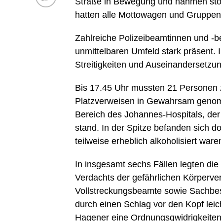
Straße in Bewegung und nahmen stör
hatten alle Mottowagen und Gruppen i
Zahlreiche Polizeibeamtinnen und 
unmittelbaren Umfeld stark präsent. I
Streitigkeiten und Auseinandersetzu
Bis 17.45 Uhr mussten 21 Personen 
Platzverweisen in Gewahrsam genom
Bereich des Johannes-Hospitals, der
stand. In der Spitze befanden sich 
teilweise erheblich alkoholisiert war
In insgesamt sechs Fällen legten d
Verdachts der gefährlichen Körperve
Vollstreckungsbeamte sowie Sachbesc
durch einen Schlag vor den Kopf leicht
Hagener eine Ordnungsgwidrigkeitena