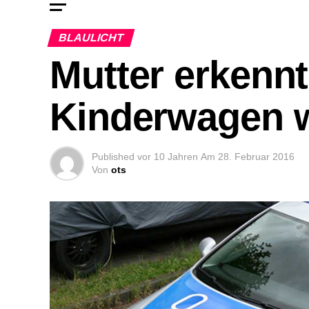
BLAULICHT
Mutter erkennt
Kinderwagen 
Published
vor 10 Jahren
Am
28. Februar 2016
Von
ots