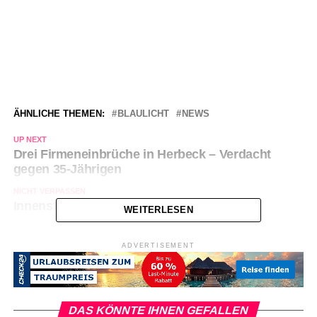
ÄHNLICHE THEMEN:
BLAULICHT
NEWS
UP NEXT
Drei Firmeneinbrüche in Herbeck – Verdacht
gegen 35-Jährigen
NICHT VERPASSEN
Innenstadt: Einbruch in Firmenräume
WEITERLESEN
ADVERTISEMENT
DAS KÖNNTE IHNEN GEFALLEN