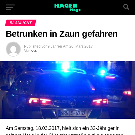
BLAULICHT
Betrunken in Zaun gefahren
Published
vor 9 Jahren
Am
20. März 2017
Von
ots
Am Samstag, 18.03.2017, hielt sich ein 32-Jähriger in