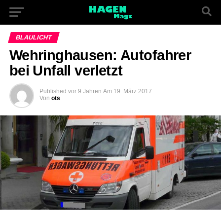
BLAULICHT
Wehringhausen: Autofahrer
bei Unfall verletzt
Published
vor 9 Jahren
Am
19. März 2017
Von
ots