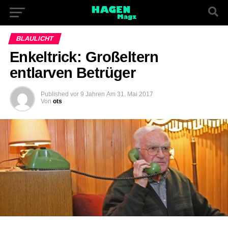
BLAULICHT
Enkeltrick: Großeltern
entlarven Betrüger
Published
vor 9 Jahren
Am
31. Mai 2017
Von
ots