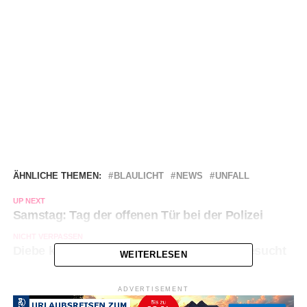
ÄHNLICHE THEMEN:
BLAULICHT
NEWS
UNFALL
UP NEXT
Samstag: Tag der offenen Tür bei der Polizei
NICHT VERPASSEN
Diebe klauen Waschmaschine – Zeugen gesucht
WEITERLESEN
ADVERTISEMENT