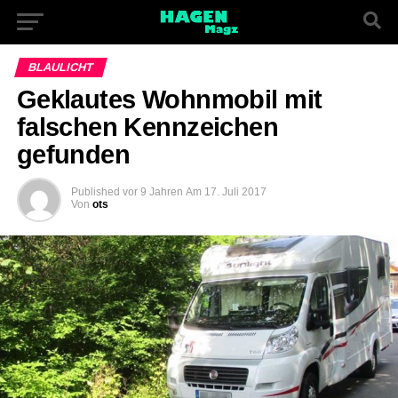
BLAULICHT
Geklautes Wohnmobil mit
falschen Kennzeichen
gefunden
Published
vor 9 Jahren
Am
17. Juli 2017
Von
ots