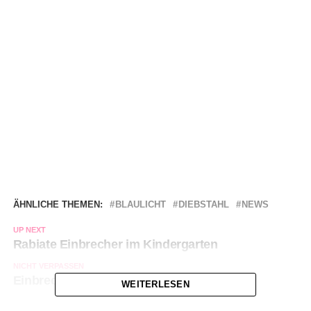
ÄHNLICHE THEMEN:
BLAULICHT
DIEBSTAHL
NEWS
UP NEXT
Rabiate Einbrecher im Kindergarten
NICHT VERPASSEN
Einbrecher am Tatort festgenommen
WEITERLESEN