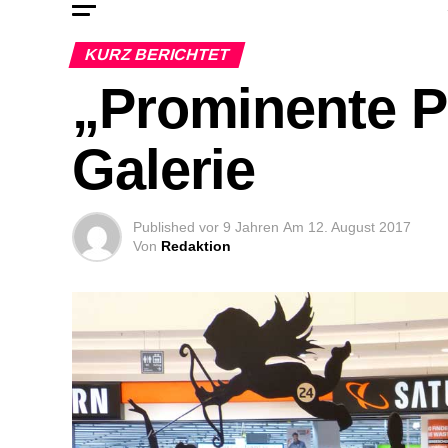
KURZ BERICHTET
„Prominente Pr
Galerie
Published
vor 9 Jahren
Am
12. August 2017
Von
Redaktion