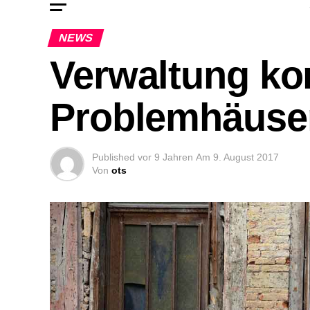
NEWS
Verwaltung kont
Problemhäuse
Published
vor 9 Jahren
Am
9. August 2017
Von
ots