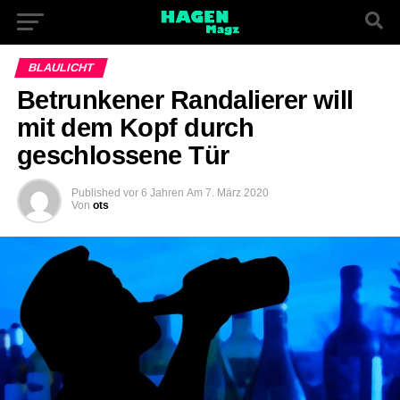
BLAULICHT
Betrunkener Randalierer will
mit dem Kopf durch
geschlossene Tür
Published
vor 6 Jahren
Am
7. März 2020
Von
ots