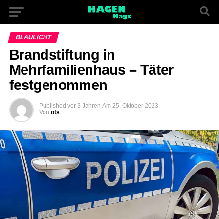
BLAULICHT
Brandstiftung in
Mehrfamilienhaus – Täter
festgenommen
Published
vor 3 Jahren
Am
25. Oktober 2023
Von
ots