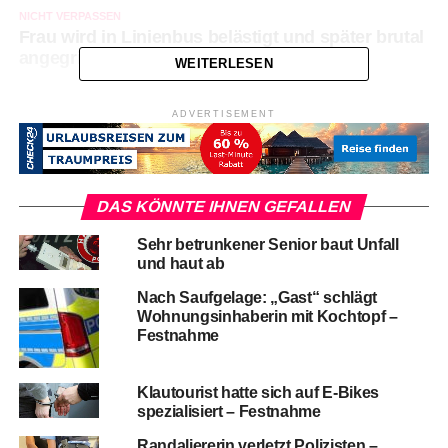
NICHT VERPASSEN
Frau wird in Linienbus belästigt und später brutal
angegriffen
WEITERLESEN
ADVERTISEMENT
DAS KÖNNTE IHNEN GEFALLEN
Sehr betrunkener Senior baut Unfall
und haut ab
Nach Saufgelage: „Gast“ schlägt
Wohnungsinhaberin mit Kochtopf –
Festnahme
Klautourist hatte sich auf E-Bikes
spezialisiert – Festnahme
Randaliererin verletzt Polizisten –