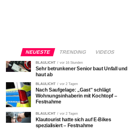
NEUESTE
TRENDING
VIDEOS
BLAULICHT
vor 16 Stunden
Sehr betrunkener Senior baut Unfall und
haut ab
BLAULICHT
vor 2 Tagen
Nach Saufgelage: „Gast“ schlägt
Wohnungsinhaberin mit Kochtopf –
Festnahme
BLAULICHT
vor 2 Tagen
Klautourist hatte sich auf E-Bikes
spezialisiert – Festnahme