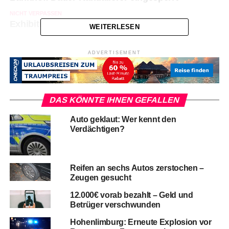
NICHT VERPASSEN
Exhibitionist festgenommen
WEITERLESEN
ADVERTISEMENT
DAS KÖNNTE IHNEN GEFALLEN
Auto geklaut: Wer kennt den
Verdächtigen?
Reifen an sechs Autos zerstochen –
Zeugen gesucht
12.000€ vorab bezahlt – Geld und
Betrüger verschwunden
Hohenlimburg: Erneute Explosion vor