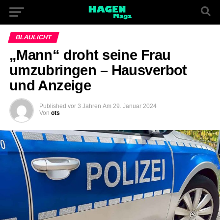
BLAULICHT
„Mann“ droht seine Frau
umzubringen – Hausverbot
und Anzeige
Published
vor 3 Jahren
Am
29. Januar 2024
Von
ots