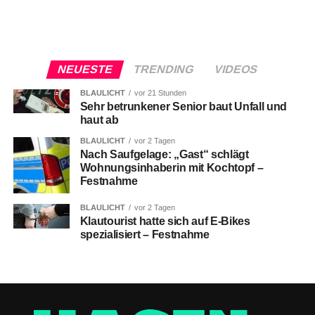
NEUESTE
TRENDING
VIDEOS
BLAULICHT
vor 21 Stunden
Sehr betrunkener Senior baut Unfall und
haut ab
BLAULICHT
vor 2 Tagen
Nach Saufgelage: „Gast“ schlägt
Wohnungsinhaberin mit Kochtopf –
Festnahme
BLAULICHT
vor 2 Tagen
Klautourist hatte sich auf E-Bikes
spezialisiert – Festnahme