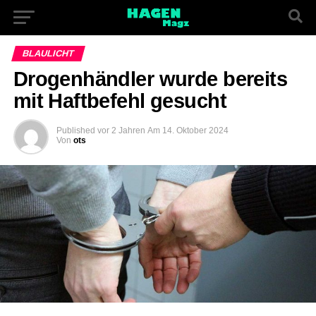
BLAULICHT
Drogenhändler wurde bereits
mit Haftbefehl gesucht
Published
vor 2 Jahren
Am
14. Oktober 2024
Von
ots