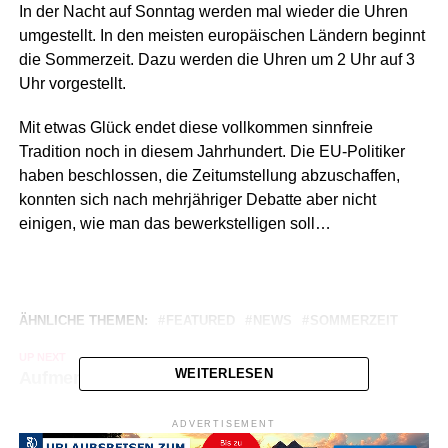
In der Nacht auf Sonntag werden mal wieder die Uhren
umgestellt. In den meisten europäischen Ländern beginnt
die Sommerzeit. Dazu werden die Uhren um 2 Uhr auf 3
Uhr vorgestellt.
Mit etwas Glück endet diese vollkommen sinnfreie
Tradition noch in diesem Jahrhundert. Die EU-Politiker
haben beschlossen, die Zeitumstellung abzuschaffen,
konnten sich nach mehrjähriger Debatte aber nicht
einigen, wie man das bewerkstelligen soll…
ÄHNLICHE THEMEN:
FEATURED
NEWS
SOMMERZEIT
UP NEXT
WEITERLESEN
Aufmerksame Nachbarin rettet Leben
NICHT VERPASSEN
ADVERTISEMENT
82-Jähriger schlitzt Sitz eines Rollers auf