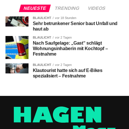
NEUESTE
TRENDING
VIDEOS
BLAULICHT
vor 18 Stunden
Sehr betrunkener Senior baut Unfall und
haut ab
BLAULICHT
vor 2 Tagen
Nach Saufgelage: „Gast“ schlägt
Wohnungsinhaberin mit Kochtopf –
Festnahme
BLAULICHT
vor 2 Tagen
Klautourist hatte sich auf E-Bikes
spezialisiert – Festnahme