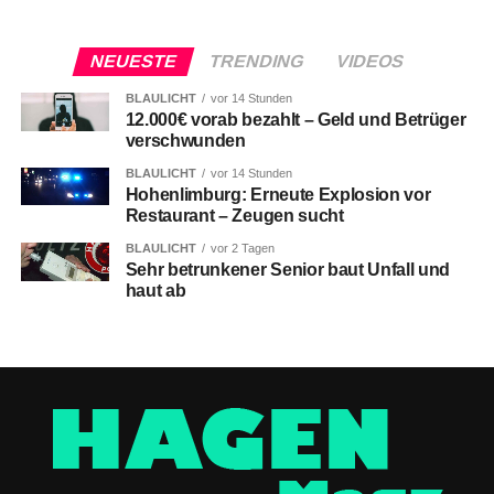
NEUESTE
TRENDING
VIDEOS
BLAULICHT
vor 14 Stunden
12.000€ vorab bezahlt – Geld und Betrüger
verschwunden
BLAULICHT
vor 14 Stunden
Hohenlimburg: Erneute Explosion vor
Restaurant – Zeugen sucht
BLAULICHT
vor 2 Tagen
Sehr betrunkener Senior baut Unfall und
haut ab