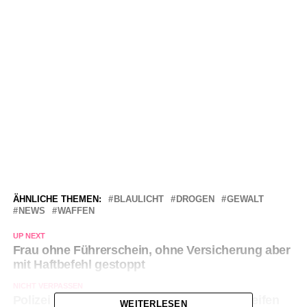
ÄHNLICHE THEMEN:
BLAULICHT
DROGEN
GEWALT
NEWS
WAFFEN
UP NEXT
Frau ohne Führerschein, ohne Versicherung aber
mit Haftbefehl gestoppt
NICHT VERPASSEN
Polizei muss mehrfach in Freibädern eingreifen
WEITERLESEN