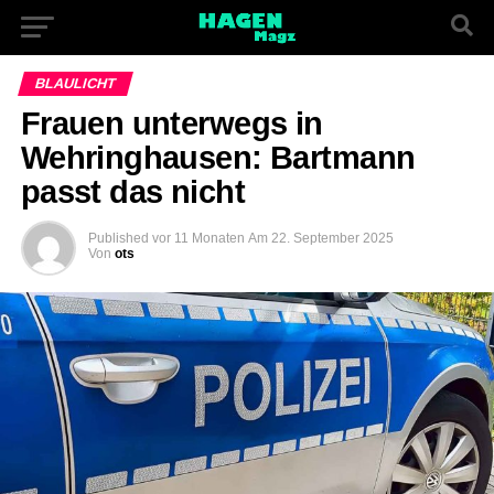
BLAULICHT
Frauen unterwegs in
Wehringhausen: Bartmann
passt das nicht
Published
vor 11 Monaten
Am
22. September 2025
Von
ots