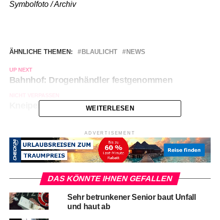
Symbolfoto / Archiv
ÄHNLICHE THEMEN:
BLAULICHT
NEWS
UP NEXT
Bahnhof: Drogenhändler festgenommen
NICHT VERPASSEN
Kneipen-Randalierer eingesperrt
WEITERLESEN
ADVERTISEMENT
DAS KÖNNTE IHNEN GEFALLEN
Sehr betrunkener Senior baut Unfall
und haut ab