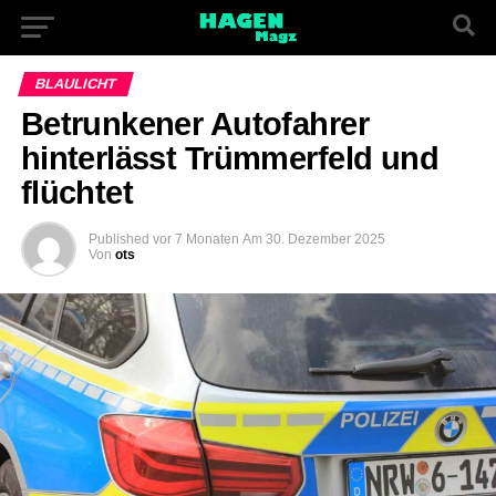
BLAULICHT
Betrunkener Autofahrer
hinterlässt Trümmerfeld und
flüchtet
Published
vor 7 Monaten
Am
30. Dezember 2025
Von
ots