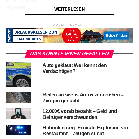
NICHT VERPASSEN
Zigarette verursacht Wohnungsbrand
WEITERLESEN
ADVERTISEMENT
DAS KÖNNTE IHNEN GEFALLEN
Auto geklaut: Wer kennt den
Verdächtigen?
Reifen an sechs Autos zerstochen –
Zeugen gesucht
12.000€ vorab bezahlt – Geld und
Betrüger verschwunden
Hohenlimburg: Erneute Explosion vor
Restaurant – Zeugen sucht