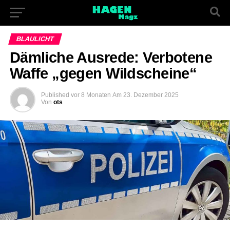
BLAULICHT
Dämliche Ausrede: Verbotene
Waffe „gegen Wildscheine“
Published
vor 8 Monaten
Am
23. Dezember 2025
Von
ots