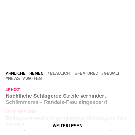
ÄHNLICHE THEMEN:
BLAULICHT
FEATURED
GEWALT
NEWS
WAFFEN
UP NEXT
Nächtliche Schlägerei: Streife verhindert
Schlimmeres – Randale-Frau eingesperrt
NICHT VERPASSEN
Betrugsversuch mit gefälschten Unterlagen: Wer
kennt den Mann?
WEITERLESEN