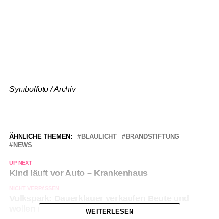
Symbolfoto / Archiv
ÄHNLICHE THEMEN:
BLAULICHT
BRANDSTIFTUNG
NEWS
UP NEXT
Kind läuft vor Auto – Krankenhaus
NICHT VERPASSEN
Volkspark: Dauerklauer verkaufen Beute und
wollen mit Polizisten kämpfen
WEITERLESEN