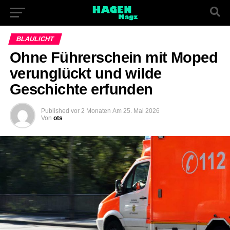
BLAULICHT
Ohne Führerschein mit Moped
verunglückt und wilde
Geschichte erfunden
Published
vor 2 Monaten
Am
25. Mai 2026
Von
ots