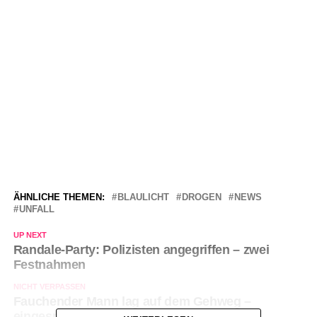
ÄHNLICHE THEMEN:
BLAULICHT
DROGEN
NEWS
UNFALL
UP NEXT
Randale-Party: Polizisten angegriffen – zwei
Festnahmen
NICHT VERPASSEN
Fauchender Mann lag auf dem Gehweg –
eingesperrt