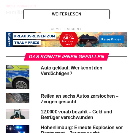
NICHT VERPASSEN
Familienstreitigkeit: Mann niedergestochen
WEITERLESEN
ADVERTISEMENT
DAS KÖNNTE IHNEN GEFALLEN
Auto geklaut: Wer kennt den
Verdächtigen?
Reifen an sechs Autos zerstochen –
Zeugen gesucht
12.000€ vorab bezahlt – Geld und
Betrüger verschwunden
Hohenlimburg: Erneute Explosion vor