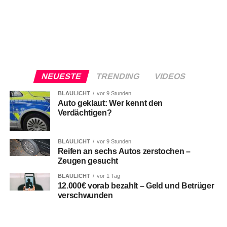
NEUESTE
TRENDING
VIDEOS
BLAULICHT
vor 9 Stunden
Auto geklaut: Wer kennt den
Verdächtigen?
BLAULICHT
vor 9 Stunden
Reifen an sechs Autos zerstochen –
Zeugen gesucht
BLAULICHT
vor 1 Tag
12.000€ vorab bezahlt – Geld und Betrüger
verschwunden