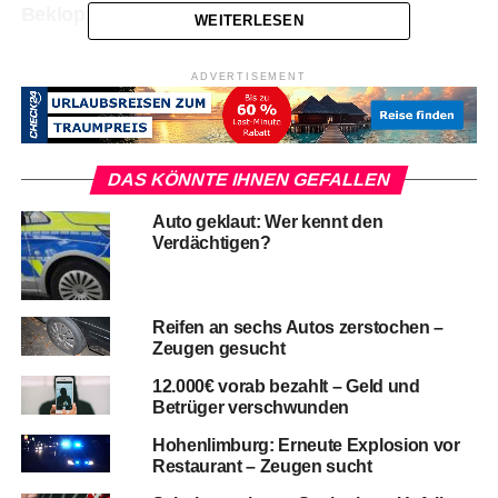
Bekloppter Randalierer greift Polizisten an
WEITERLESEN
ADVERTISEMENT
DAS KÖNNTE IHNEN GEFALLEN
Auto geklaut: Wer kennt den
Verdächtigen?
Reifen an sechs Autos zerstochen –
Zeugen gesucht
12.000€ vorab bezahlt – Geld und
Betrüger verschwunden
Hohenlimburg: Erneute Explosion vor
Restaurant – Zeugen sucht