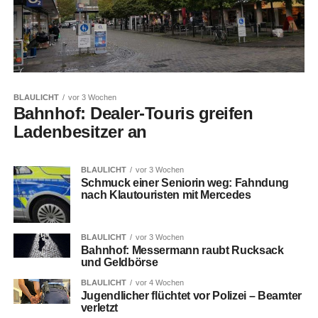
BLAULICHT
vor 3 Wochen
Bahnhof: Dealer-Touris greifen
Ladenbesitzer an
BLAULICHT
vor 3 Wochen
Schmuck einer Seniorin weg: Fahndung
nach Klautouristen mit Mercedes
BLAULICHT
vor 3 Wochen
Bahnhof: Messermann raubt Rucksack
und Geldbörse
BLAULICHT
vor 4 Wochen
Jugendlicher flüchtet vor Polizei – Beamter
verletzt