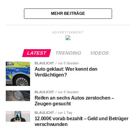
MEHR BEITRÄGE
ADVERTISEMENT
LATEST
TRENDING
VIDEOS
BLAULICHT
vor 5 Stunden
Auto geklaut: Wer kennt den
Verdächtigen?
BLAULICHT
vor 6 Stunden
Reifen an sechs Autos zerstochen –
Zeugen gesucht
BLAULICHT
vor 1 Tag
12.000€ vorab bezahlt – Geld und Betrüger
verschwunden