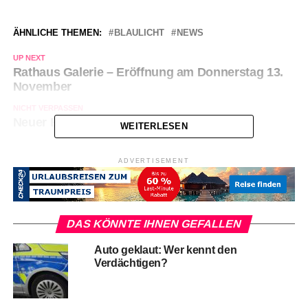
ÄHNLICHE THEMEN:
BLAULICHT
NEWS
UP NEXT
Rathaus Galerie – Eröffnung am Donnerstag 13.
November
NICHT VERPASSEN
Neuer Bahnstreik trifft Hagener Pendler
WEITERLESEN
ADVERTISEMENT
DAS KÖNNTE IHNEN GEFALLEN
Auto geklaut: Wer kennt den
Verdächtigen?