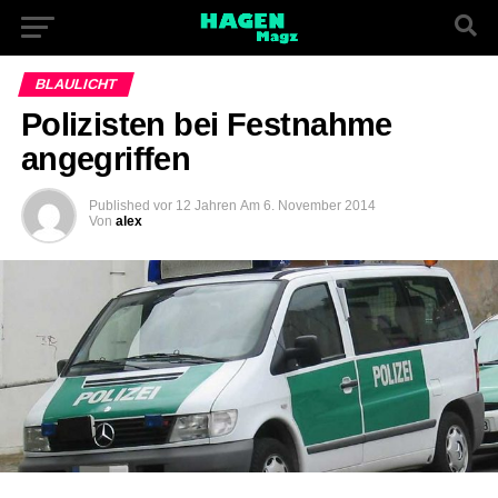
BLAULICHT
Polizisten bei Festnahme
angegriffen
Published
vor 12 Jahren
Am
6. November 2014
Von
alex