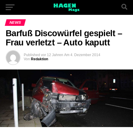
NEWS
Barfuß Discowürfel gespielt –
Frau verletzt – Auto kaputt
Published
vor 12 Jahren
Am
4. Dezember 2014
Von
Redaktion