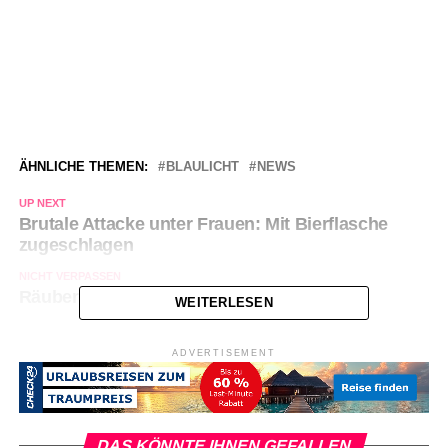
ÄHNLICHE THEMEN:
BLAULICHT
NEWS
UP NEXT
Brutale Attacke unter Frauen: Mit Bierflasche
zugeschlagen
NICHT VERPASSEN
Räuber mit Pistole im Schuhgeschäft
WEITERLESEN
ADVERTISEMENT
DAS KÖNNTE IHNEN GEFALLEN