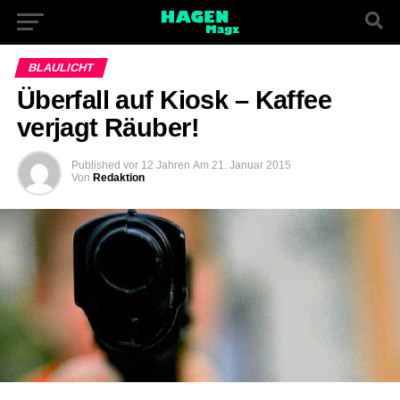
BLAULICHT
Überfall auf Kiosk – Kaffee
verjagt Räuber!
Published
vor 12 Jahren
Am
21. Januar 2015
Von
Redaktion