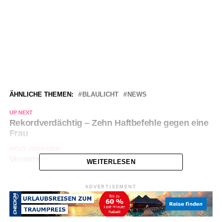
ÄHNLICHE THEMEN:
BLAULICHT
NEWS
UP NEXT
Rekordverdächtig – Zehn Haftbefehle gegen eine
Frau
NICHT VERPASSEN
Vereinsheim in Boele ausgebrannt
WEITERLESEN
ADVERTISEMENT