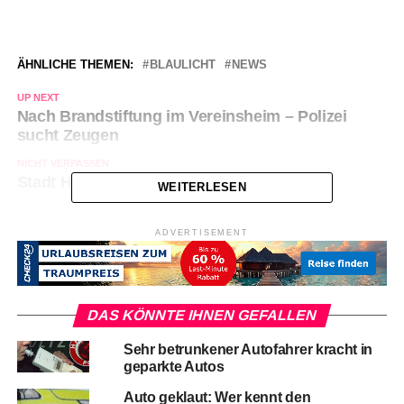
ÄHNLICHE THEMEN:
BLAULICHT
NEWS
UP NEXT
Nach Brandstiftung im Vereinsheim – Polizei
sucht Zeugen
NICHT VERPASSEN
Stadt Hagen startet neue Internetseite
WEITERLESEN
ADVERTISEMENT
DAS KÖNNTE IHNEN GEFALLEN
Sehr betrunkener Autofahrer kracht in
geparkte Autos
Auto geklaut: Wer kennt den