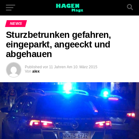
NEWS
Sturzbetrunken gefahren,
eingeparkt, angeeckt und
abgehauen
Published
vor 11 Jahren
Am
10. März 2015
Von
alex