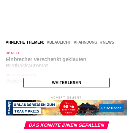
ÄHNLICHE THEMEN:
BLAULICHT
FAHNDUNG
NEWS
UP NEXT
Einbrecher verschenkt geklauten
Brotbackautomat
NICHT VERPASSEN
Verkehrschaos nach Bombendrohung
WEITERLESEN
ADVERTISEMENT
DAS KÖNNTE IHNEN GEFALLEN