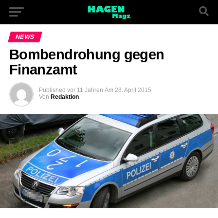
NEWS
Bombendrohung gegen
Finanzamt
Published
vor 11 Jahren
Am
28. April 2015
Von
Redaktion