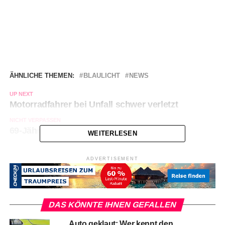
ÄHNLICHE THEMEN:
BLAULICHT
NEWS
UP NEXT
Motorradfahrer bei Unfall schwer verletzt
NICHT VERPASSEN
69-Jähriger stirbt bei Autounfall
WEITERLESEN
ADVERTISEMENT
DAS KÖNNTE IHNEN GEFALLEN
Auto geklaut: Wer kennt den