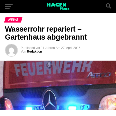
NEWS
Wasserrohr repariert –
Gartenhaus abgebrannt
Published
vor 11 Jahren
Am
27. April 2015
Von
Redaktion