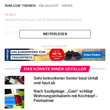
ÄHNLICHE THEMEN:
BLAULICHT
NEWS
UP NEXT
Verkehrschaos nach Bombendrohung
NICHT VERPASSEN
Einbrecher festgenommen
WEITERLESEN
ADVERTISEMENT
DAS KÖNNTE IHNEN GEFALLEN
Sehr betrunkener Senior baut Unfall
und haut ab
Nach Saufgelage: „Gast“ schlägt
Wohnungsinhaberin mit Kochtopf –
Festnahme