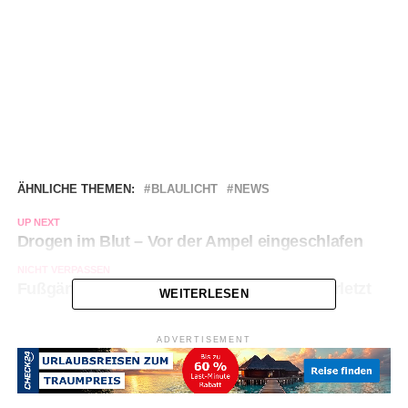
ÄHNLICHE THEMEN:
BLAULICHT
NEWS
UP NEXT
Drogen im Blut – Vor der Ampel eingeschlafen
NICHT VERPASSEN
Fußgängerin von Auto erfasst – schwer verletzt
WEITERLESEN
ADVERTISEMENT