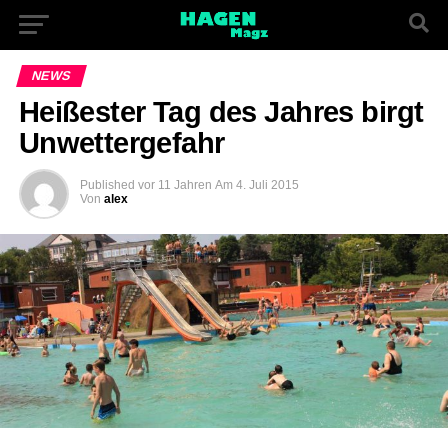
NEWS
Heißester Tag des Jahres birgt
Unwettergefahr
Published
vor 11 Jahren
Am
4. Juli 2015
Von
alex