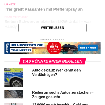
UP NEXT
Irrer greift Passanten mit Pfefferspray an
NICHT VERPASSEN
Sieben Schwerverletzte bei LKW-Unfall – war
Handy im Spiel?
WEITERLESEN
ADVERTISEMENT
DAS KÖNNTE IHNEN GEFALLEN
Auto geklaut: Wer kennt den
Verdächtigen?
Reifen an sechs Autos zerstochen –
Zeugen gesucht
12.000€ vorab bezahlt – Geld und