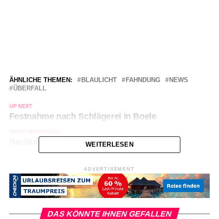
ÄHNLICHE THEMEN:
BLAULICHT
FAHNDUNG
NEWS
ÜBERFALL
UP NEXT
Festnahme nach Schlägerei in Boele
NICHT VERPASSEN
Raubüberfall im Hochschulviertel
WEITERLESEN
ADVERTISEMENT
DAS KÖNNTE IHNEN GEFALLEN