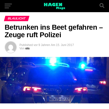
BLAULICHT
Betrunken ins Beet gefahren –
Zeuge ruft Polizei
Published
vor 9 Jahren
Am
15. Juni 2017
Von
ots