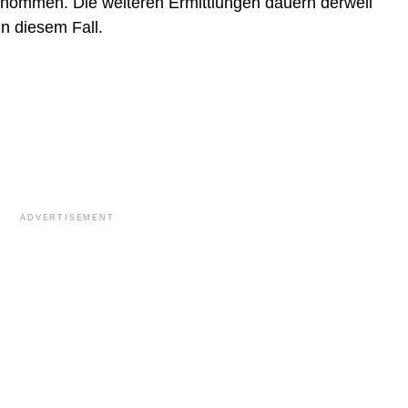
tgenommen. Die weiteren Ermittlungen dauern derweil
in diesem Fall.
ADVERTISEMENT