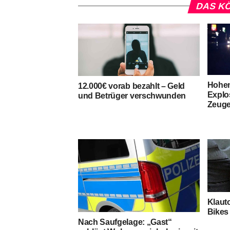
DAS KÖ
Hohen
12.000€ vorab bezahlt – Geld
Explo
und Betrüger verschwunden
Zeuge
Klauto
Bikes 
Nach Saufgelage: „Gast“