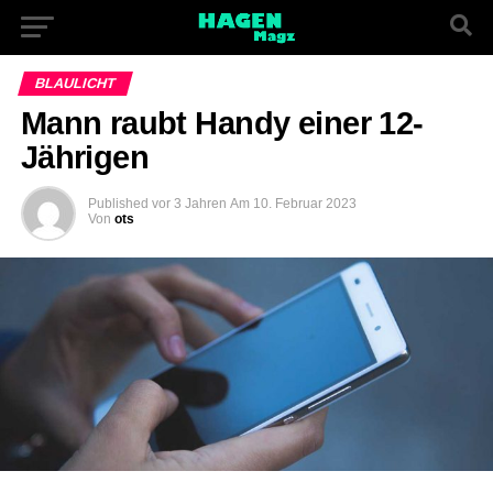
BLAULICHT
Mann raubt Handy einer 12-
Jährigen
Published
vor 3 Jahren
Am
10. Februar 2023
Von
ots