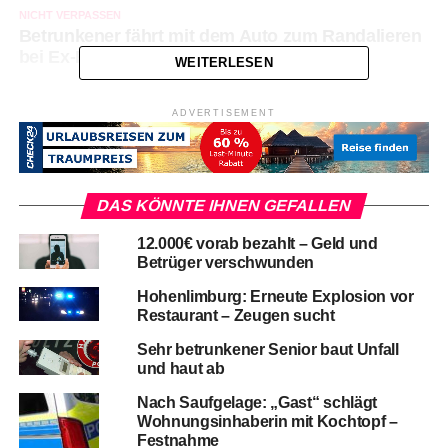
NICHT VERPASSEN
Betrunkener fährt mit dem Auto zum Randalieren
bei Ex-Frau
WEITERLESEN
ADVERTISEMENT
DAS KÖNNTE IHNEN GEFALLEN
12.000€ vorab bezahlt – Geld und
Betrüger verschwunden
Hohenlimburg: Erneute Explosion vor
Restaurant – Zeugen sucht
Sehr betrunkener Senior baut Unfall
und haut ab
Nach Saufgelage: „Gast“ schlägt
Wohnungsinhaberin mit Kochtopf –
Festnahme