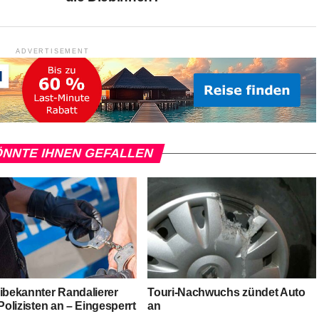
ADVERTISEMENT
NNTE IHNEN GEFALLEN
eibekannter Randalierer
Touri-Nachwuchs zündet Auto
 Polizisten an – Eingesperrt
an