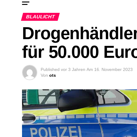
BLAULICHT
Drogenhändle
für 50.000 Eu
Published
vor 3 Jahren
Am
16. November 2023
Von
ots