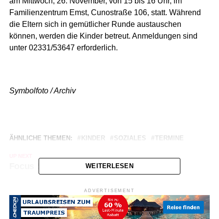
am Mittwoch, 26. November, von 15 bis 16 Uhr, im
Familienzentrum Emst, Cunostraße 106, statt. Während
die Eltern sich in gemütlicher Runde austauschen
können, werden die Kinder betreut. Anmeldungen sind
unter 02331/53647 erforderlich.
Symbolfoto / Archiv
ÄHNLICHE THEMEN:
KINDER
SOZIALES
TERMINE
UP NEXT
Focus Stadt – Hagener Photographien
WEITERLESEN
NICHT VERPASSEN
Trödelmarkt „Rund ums Kind“
ADVERTISEMENT