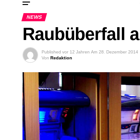
NEWS
Raubüberfall 
Published
vor 12 Jahren
Am
28. Dezember 2014
Von
Redaktion