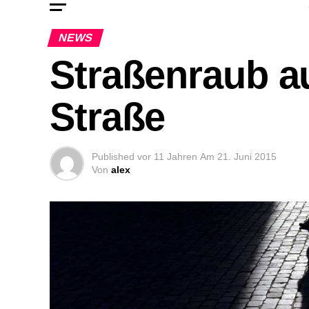
NEWS
Straßenraub au
Straße
Published
vor 11 Jahren
Am
21. Juni 2015
Von
alex