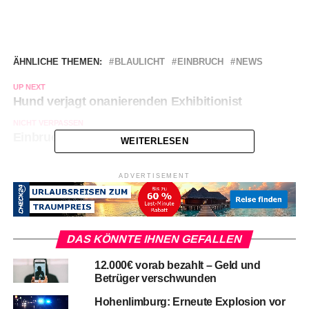
ÄHNLICHE THEMEN:
BLAULICHT
EINBRUCH
NEWS
UP NEXT
Hund verjagt onanierenden Exhibitionist
NICHT VERPASSEN
Einbruch an der Kattenohler Straße
WEITERLESEN
ADVERTISEMENT
DAS KÖNNTE IHNEN GEFALLEN
12.000€ vorab bezahlt – Geld und
Betrüger verschwunden
Hohenlimburg: Erneute Explosion vor