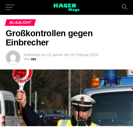
BLAULICHT
Großkontrollen gegen
Einbrecher
Published
vor 10 Jahren
Am
20. Februar 2016
Von
ots