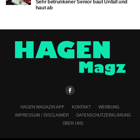
Sehr betrunkener Senior baut Unfall und
haut ab
HAGEN MAGAZIN APP
KONTAKT
WERBUNG
IMPRESSUM / DISCLAIMER
DATENSCHUTZERKLÄRUNG
ÜBER UNS