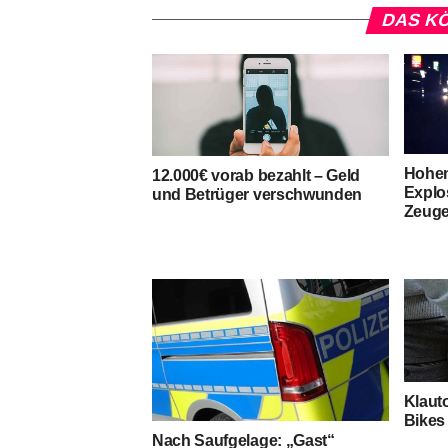
DAS KÖ
Hohen
12.000€ vorab bezahlt – Geld
Explo
und Betrüger verschwunden
Zeuge
Klauto
Bikes 
Nach Saufgelage: „Gast“