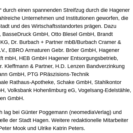
“ durch einen spannenden Streifzug durch die Hagener
zahlreiche Unternehmen und Institutionen geworfen, die
tadt und des Wirtschaftsstandortes prägen. Dazu
, BasseDruck GmbH, Otto Blesel GmbH, Brandt
KG, Dr. Burbach + Partner mbB/Burbach Cramer &
e.V., EBRO Armaturen Gebr. Bröer GmbH, Hagener
ft mbH, HEB GmbH Hagener Entsorgungsbetrieb,
 Kleffmann & Partner, H.D. Lenzen Bandverzinkung
ann GmbH, PTG PRäszisions-Technik
onale Rathaus-Apotheke, Schake GmbH, Stahlkontor
, Volksbank Hohenlimburg eG, Vogelsang-Edelstähle,
isen GmbH.
uch lag bei Günter Poggemann (neomediaVerlag) und
lle der Stadt Hagen. Weitere redaktionelle Mitarbeiter
eter Mook und Ulrike Katrin Peters.