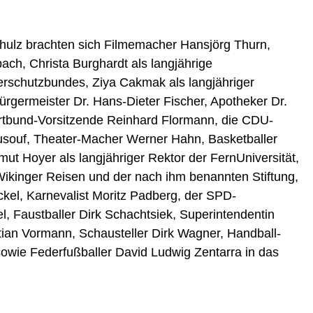
hulz brachten sich Filmemacher Hansjörg Thurn,
ach, Christa Burghardt als langjährige
erschutzbundes, Ziya Cakmak als langjähriger
Bürgermeister Dr. Hans-Dieter Fischer, Apotheker Dr.
rtbund-Vorsitzende Reinhard Flormann, die CDU-
souf, Theater-Macher Werner Hahn, Basketballer
mut Hoyer als langjähriger Rektor der FernUniversität,
ikinger Reisen und der nach ihm benannten Stiftung,
ckel, Karnevalist Moritz Padberg, der SPD-
 Faustballer Dirk Schachtsiek, Superintendentin
tian Vormann, Schausteller Dirk Wagner, Handball-
sowie Federfußballer David Ludwig Zentarra in das