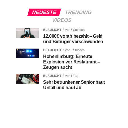
NEUESTE
TRENDING
VIDEOS
BLAULICHT
vor 5 Stunden
12.000€ vorab bezahlt – Geld
und Betrüger verschwunden
BLAULICHT
vor 5 Stunden
Hohenlimburg: Erneute
Explosion vor Restaurant –
Zeugen sucht
BLAULICHT
vor 1 Tag
Sehr betrunkener Senior baut
Unfall und haut ab