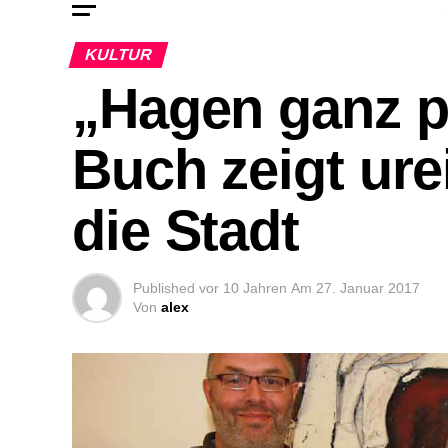
KULTUR
„Hagen ganz p
Buch zeigt ure
die Stadt
Published
vor 10 Jahren
Am
27. Januar 2017
Von
alex