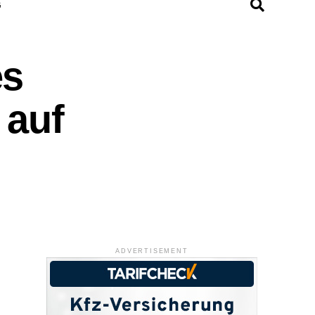
G
es
 auf
ADVERTISEMENT