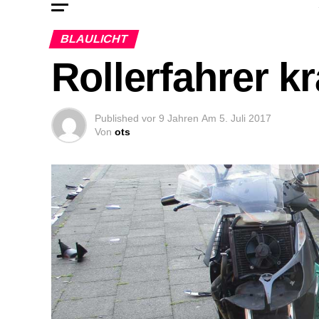
BLAULICHT
Rollerfahrer k
Published
vor 9 Jahren
Am
5. Juli 2017
Von
ots