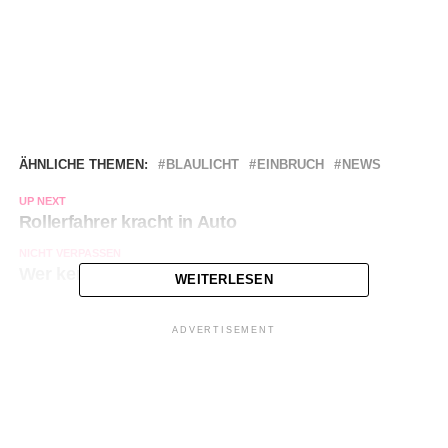
ÄHNLICHE THEMEN:
BLAULICHT
EINBRUCH
NEWS
UP NEXT
Rollerfahrer kracht in Auto
NICHT VERPASSEN
Wer kennt diese Automatenknacker?
WEITERLESEN
ADVERTISEMENT